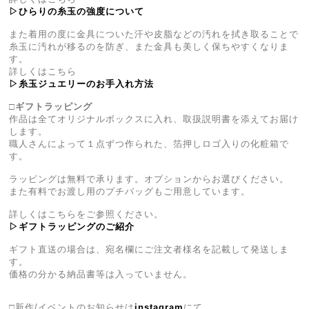
▷ひらりの糸玉の強度について
また着用の度に金具についた汗や皮脂などの汚れを拭き取ることで
糸玉に汚れが移るのを防ぎ、また金具も美しく保ちやすくなりま
す。
詳しくはこちら
▷糸玉ジュエリーのお手入れ方法
□ギフトラッピング
作品は全てオリジナルボックスに入れ、取扱説明書を添えてお届け
します。
職人さんによって１点ずつ作られた、箔押しロゴ入りの化粧箱で
す。
ラッピングは無料で承ります。オプションからお選びください。
また有料でお渡し用のプチバッグもご用意しています。
詳しくはこちらをご参照ください。
▷ギフトラッピングのご紹介
ギフト直送の場合は、宛名欄にご注文者様名を記載して発送しま
す。
価格の分かる納品書等は入っていません。
□新作/イベントのお知らせは
instagram
にて。