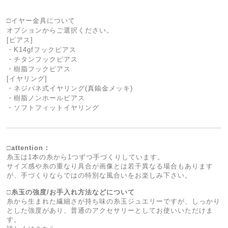
□イヤー金具について
オプションからご選択ください。
[ピアス]
・K14gfフックピアス
・チタンフックピアス
・樹脂フックピアス
[イヤリング]
・ネジバネ式イヤリング(真鍮金メッキ)
・樹脂ノンホールピアス
・ソフトフィットイヤリング
□attention：
糸玉は1本の糸から1つずつ手づくりしています。
サイズ感や糸の重なり具合が画像とは若干異なる場合もあります
が、手づくりならではの特別な風合いをお楽しみ下さい。
□糸玉の強度/お手入れ方法などについて
糸から生まれた繊細さが持ち味の糸玉ジュエリーですが、しっかり
とした強度があり、普通のアクセサリーとしてお使いいただけま
す。