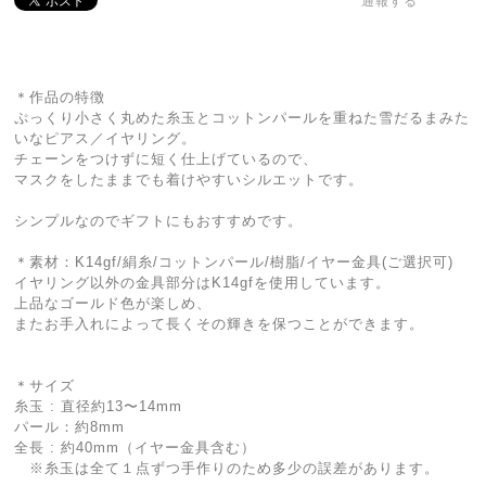
通報する
＊作品の特徴
ぷっくり小さく丸めた糸玉とコットンパールを重ねた雪だるまみた
いなピアス／イヤリング。
チェーンをつけずに短く仕上げているので、
マスクをしたままでも着けやすいシルエットです。
シンプルなのでギフトにもおすすめです。
＊素材：K14gf/絹糸/コットンパール/樹脂/イヤー金具(ご選択可)
イヤリング以外の金具部分はK14gfを使用しています。
上品なゴールド色が楽しめ、
またお手入れによって長くその輝きを保つことができます。
＊サイズ
糸玉 : 直径約13〜14mm
パール：約8mm
全長 : 約40mm（イヤー金具含む）
※糸玉は全て１点ずつ手作りのため多少の誤差があります。