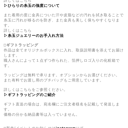
詳しくはこちら
▷ひらりの糸玉の強度について
また着用の度に金具についた汗や皮脂などの汚れを拭き取ることで
糸玉に汚れが移るのを防ぎ、また金具も美しく保ちやすくなりま
す。
詳しくはこちら
▷糸玉ジュエリーのお手入れ方法
□ギフトラッピング
作品は全てオリジナルボックスに入れ、取扱説明書を添えてお届け
します。
職人さんによって１点ずつ作られた、箔押しロゴ入りの化粧箱で
す。
ラッピングは無料で承ります。オプションからお選びください。
また有料でお渡し用のプチバッグもご用意しています。
詳しくはこちらをご参照ください。
▷ギフトラッピングのご紹介
ギフト直送の場合は、宛名欄にご注文者様名を記載して発送しま
す。
価格の分かる納品書等は入っていません。