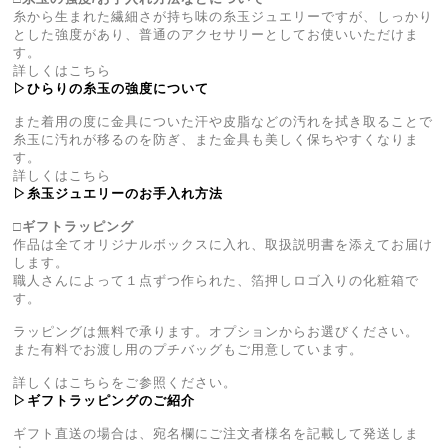
糸から生まれた繊細さが持ち味の糸玉ジュエリーですが、しっかり
とした強度があり、普通のアクセサリーとしてお使いいただけま
す。
詳しくはこちら
▷ひらりの糸玉の強度について
また着用の度に金具についた汗や皮脂などの汚れを拭き取ることで
糸玉に汚れが移るのを防ぎ、また金具も美しく保ちやすくなりま
す。
詳しくはこちら
▷糸玉ジュエリーのお手入れ方法
□ギフトラッピング
作品は全てオリジナルボックスに入れ、取扱説明書を添えてお届け
します。
職人さんによって１点ずつ作られた、箔押しロゴ入りの化粧箱で
す。
ラッピングは無料で承ります。オプションからお選びください。
また有料でお渡し用のプチバッグもご用意しています。
詳しくはこちらをご参照ください。
▷ギフトラッピングのご紹介
ギフト直送の場合は、宛名欄にご注文者様名を記載して発送しま