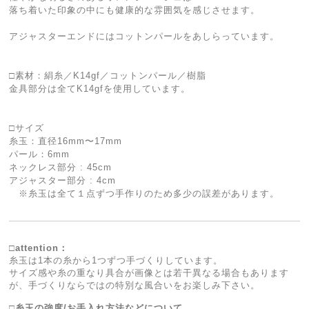
落ち着いた印象の中にも健康的な雰囲気を感じさせます。
アジャスターエンドにはコットンパールをあしらっています。
□素材：絹糸／K14gf／コットンパール／樹脂
金具部分は全てK14gfを使用しています。
□サイズ
糸玉：直径16mm〜17mm
パール：6mm
ネックレス部分 : 45cm
アジャスター部分 : 4cm
※糸玉は全て１点ずつ手作りのため多少の誤差があります。
□attention：
糸玉は1本の糸から1つずつ手づくりしています。
サイズ感や糸の重なり具合が画像とは若干異なる場合もあります
が、手づくりならではの特別な風合いをお楽しみ下さい。
□糸玉の強度/お手入れ方法などについて