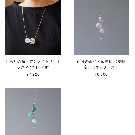
ひらりの糸玉アシンメトリーネ
雨音の余韻 - 紫陽花 〈夏限
ック55cm [K14gf]
定〉（ネックレス）
¥7,920
¥6,800