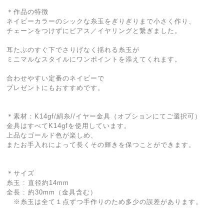
＊作品の特徴
ネイビーカラーのシックな糸玉をぎりぎりまで小さく作り、
チェーンをつけずにピアス／イヤリングと繋ぎました。
耳たぶのすぐ下でさりげなく揺れる糸玉が
ミニマルなスタイルにワンポイントを添えてくれます。
合わせやすい定番のネイビーで
プレゼントにもおすすめです。
＊素材：K14gf/絹糸//イヤー金具（オプションにてご選択可）
金具はすべてK14gfを使用しています。
上品なゴールド色が楽しめ、
またお手入れによって長くその輝きを保つことができます。
＊サイズ
糸玉 : 直径約14mm
全長 : 約30mm（金具含む）
※糸玉は全て１点ずつ手作りのため多少の誤差があります。