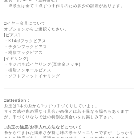
※糸玉は全て１点ずつ手作りのため多少の誤差があります。
□イヤー金具について
オプションからご選択ください。
[ピアス]
・K14gfフックピアス
・チタンフックピアス
・樹脂フックピアス
[イヤリング]
・ネジバネ式イヤリング(真鍮金メッキ)
・樹脂ノンホールピアス
・ソフトフィットイヤリング
□attention：
糸玉は1本の糸から1つずつ手づくりしています。
サイズ感や糸の重なり具合が画像とは若干異なる場合もあります
が、手づくりならではの特別な風合いをお楽しみ下さい。
□糸玉の強度/お手入れ方法などについて
糸から生まれた繊細さが持ち味の糸玉ジュエリーですが、しっかり