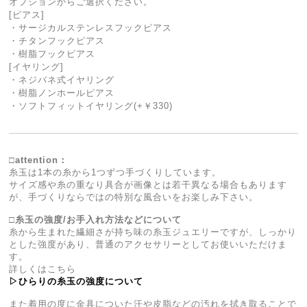
オプションからご選択ください。
[ピアス]
・サージカルステンレスフックピアス
・チタンフックピアス
・樹脂フックピアス
[イヤリング]
・ネジバネ式イヤリング
・樹脂ノンホールピアス
・ソフトフィットイヤリング(+￥330)
□attention：
糸玉は1本の糸から1つずつ手づくりしています。
サイズ感や糸の重なり具合が画像とは若干異なる場合もあります
が、手づくりならではの特別な風合いをお楽しみ下さい。
□糸玉の強度/お手入れ方法などについて
糸から生まれた繊細さが持ち味の糸玉ジュエリーですが、しっかり
とした強度があり、普通のアクセサリーとしてお使いいただけま
す。
詳しくはこちら
▷ひらりの糸玉の強度について
また着用の度に金具についた汗や皮脂などの汚れを拭き取ることで