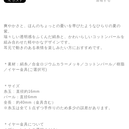
通報する
爽やかさと、ほんのちょっとの憂いを帯びたようなひらりの夏の
紫。
瑞々しい透明感をふくんだ絹糸と、かわいらしいコットンパールを
組み合わせた軽やかなデザインです。
耳元で動きのある表情を楽しみたい方におすすめです。
＊素材：絹糸／合金ロジウムカラーメッキ／コットンパール／樹脂
／イヤー金具(ご選択可)
＊サイズ
糸玉 : 直径約16mm
パール：直径6mm
全長 : 約40mm（金具含む）
※糸玉は全て１点ずつ手作りのため多少の誤差があります。
＊イヤー金具について