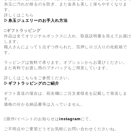
糸玉に汚れが移るのを防ぎ、また金具も美しく保ちやすくなりま
す。
詳しくはこちら
▷糸玉ジュエリーのお手入れ方法
□ギフトラッピング
作品は全てオリジナルボックスに入れ、取扱説明書を添えてお届け
します。
職人さんによって１点ずつ作られた、箔押しロゴ入りの化粧箱で
す。
ラッピングは無料で承ります。オプションからお選びください。
また有料でお渡し用のプチバッグもご用意しています。
詳しくはこちらをご参照ください。
▷ギフトラッピングのご紹介
ギフト直送の場合は、宛名欄にご注文者様名を記載して発送しま
す。
価格の分かる納品書等は入っていません。
□新作/イベントのお知らせは
instagram
にて。
ご不明点やご要望どうぞお気軽にお問い合わせくださいね。